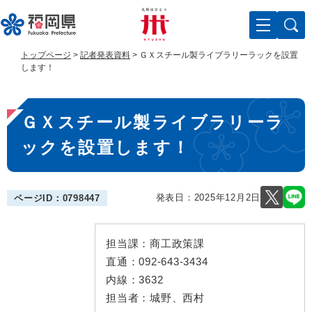
ペ
メ
ー
ニ
ジ
ュ
の
ー
トップページ
>
記者発表資料
>
ＧＸスチール製ライブラリーラックを設置
先
を
します！
頭
飛
で
ば
本
す
し
ＧＸスチール製ライブラリーラ
。
て
文
本
ックを設置します！
文
へ
発表日：
2025年12月2日
ページID：0798447
担当課：
商工政策課
直通：
092-643-3434
内線：
3632
担当者：
城野、西村