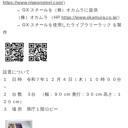
https://www.nipponsteel.com/
）
→ GX スチールを（株）オカムラに提供
（株）オカムラ （HP
https://www.okamura.co.jp/
）
→ GX スチールを使用したライブラリーラック を製
作
設置について
１ 日 時 令和７年１ ２ 月 ４ 日（ 木 ）１ ０ 時 ０ ０分
～
２ 台 数 ３台 （幅：９０ cm 奥行：３０ cm 高さ：１
２０ cm）
３ 場 所 県庁１階ロビー