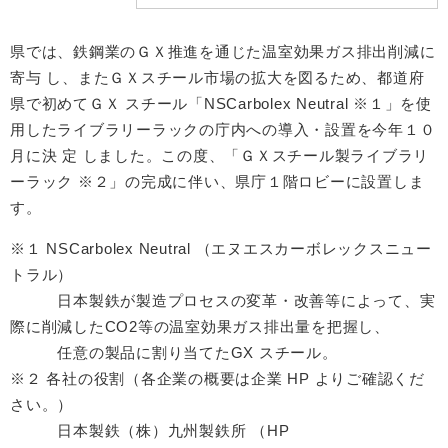
県では、鉄鋼業のＧＸ推進を通じた温室効果ガス排出削減に
寄与 し、またＧＸスチール市場の拡大を図るため、都道府
県で初めてＧＸ スチール「NSCarbolex Neutral ※１」を使
用したライブラリーラックの庁内への導入・設置を今年１０
月に決 定 しました。この度、「ＧＸスチール製ライブラリ
ーラック ※２」の完成に伴い、県庁１階ロビーに設置しま
す。
※１ NSCarbolex Neutral （エヌエスカーボレックスニュー
トラル）
日本製鉄が製造プロセスの変革・改善等によって、実
際に削減したCO2等の温室効果ガス排出量を把握し、
任意の製品に割り当てたGX スチール。
※２ 各社の役割（各企業の概要は企業 HP よりご確認くだ
さい。）
日本製鉄（株）九州製鉄所 （HP