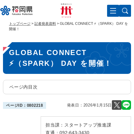
ペ
メ
ー
ニ
ジ
ュ
の
ー
トップページ
>
記者発表資料
>
GLOBAL CONNECT ⚡（SPARK） DAY を
先
を
開催！
頭
飛
で
ば
本
す
し
GLOBAL CONNECT
。
て
文
本
⚡（SPARK） DAY を開催！
文
へ
ページ内目次
発表日：
2026年1月15日
ページID：0802218
担当課：
スタートアップ推進課
直通：
092-643-3430