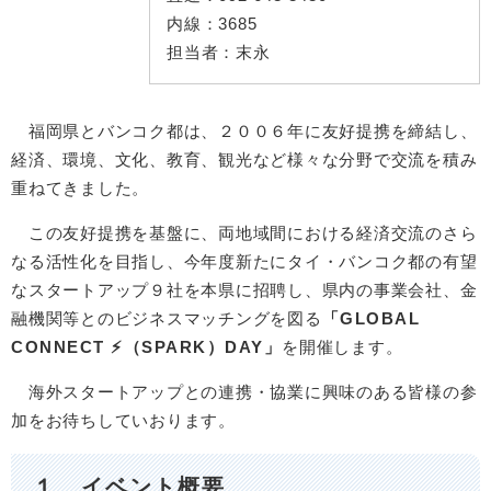
内線：
3685
担当者：
末永
福岡県とバンコク都は、２００６年に友好提携を締結し、
経済、環境、文化、教育、観光など様々な分野で交流を積み
重ねてきました。
この友好提携を基盤に、両地域間における経済交流のさら
なる活性化を目指し、今年度新たにタイ・バンコク都の有望
なスタートアップ９社を本県に招聘し、県内の事業会社、金
融機関等とのビジネスマッチングを図る
「GLOBAL
CONNECT
⚡
（SPARK）DAY」
を開催します。
海外スタートアップとの連携・協業に興味のある皆様の参
加をお待ちしていおります。
１ イベント概要​