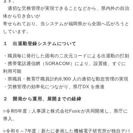
ます。
適切な労務管理が実現できることなどから、県内外の自治
体から引き合いが
寄せられており、当システムが福岡県から全国へ広がろうと
しています。
１ 出退勤登録システムについて​
​・職員毎に発行した固有の二次元コードによる出退勤の打刻
・携帯電話通信網（SORACOM）により、設置後、すぐに
利用可能
・県職員・教育庁職員計約8,900 人の適切な勤怠管理の実現
・労務管理の効率化につながり、県庁DX を推進
２ 開発から運用、展開までの経緯​
○令和5年度：人事課と株式会社Fusicが共同開発し、県庁に
導入。
○令和６～7年度：新たに参画した機械電子研究所が独自デバ