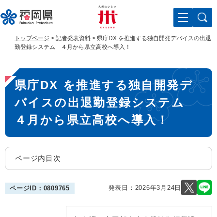
ペ
メ
ー
ニ
ジ
ュ
の
ー
トップページ
>
記者発表資料
>
県庁DX を推進する独自開発デバイスの出退
先
を
勤登録システム ４月から県立高校へ導入！
頭
飛
で
ば
本
す
し
県庁DX を推進する独自開発デ
。
て
文
本
バイスの出退勤登録システム
文
へ
４月から県立高校へ導入！
ページ内目次
発表日：
2026年3月24日
ページID：0809765