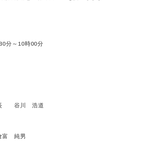
分～10時00分
長 谷川 浩道
富 純男