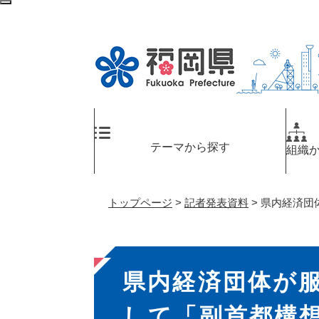
ペ
メ
検
ー
ニ
索
ジ
ュ
エ
の
ー
リ
先
を
ア
頭
飛
へ
で
ば
す
し
。
て
テーマから探す
組織
本
文
へ
トップページ
>
記者発表資料
>
県内経済団
本
県内経済団体が
文
して「副首都構