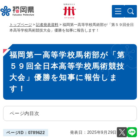
ペ
メ
ー
ニ
ジ
ュ
の
ー
トップページ
>
記者発表資料
>
福岡第一高等学校馬術部が「第５９回全日
先
を
本高等学校馬術競技大会」優勝を知事に報告します！
頭
飛
で
ば
本
す
し
福岡第一高等学校馬術部が「第
。
て
文
本
５９回全日本高等学校馬術競技
文
へ
大会」優勝を知事に報告しま
す！
ページ内目次
発表日：
2025年9月29日
ページID：0789622