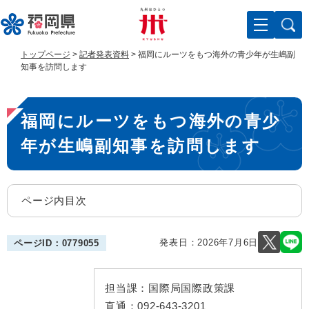
ペ
メ
ー
ニ
ジ
ュ
の
ー
トップページ
>
記者発表資料
>
福岡にルーツをもつ海外の青少年が生嶋副
先
を
知事を訪問します
頭
飛
で
ば
本
す
し
福岡にルーツをもつ海外の青少
。
て
文
本
年が生嶋副知事を訪問します
文
へ
ページ内目次
発表日：
2026年7月6日
ページID：0779055
担当課：
国際局国際政策課
直通：
092-643-3201