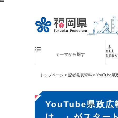
ペ
メ
検
ー
ニ
索
ジ
ュ
エ
の
ー
リ
先
を
ア
頭
飛
へ
で
ば
す
し
。
て
テーマから探す
組織
本
文
へ
トップページ
>
記者発表資料
>
YouTub
本
YouTube県政
文
け。」がスター