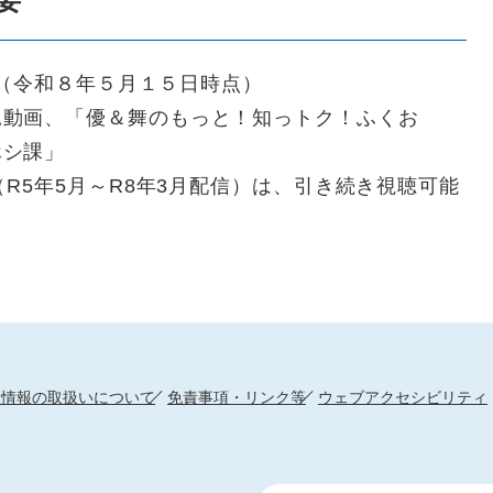
要
人 （令和８年５月１５日時点）
見動画、「優＆舞のもっと！知っトク！ふくお
ホシ課」
（R5年5月～R8年3月配信）は、引き続き視聴可能​
人情報の取扱いについて
免責事項・リンク等
ウェブアクセシビリティ