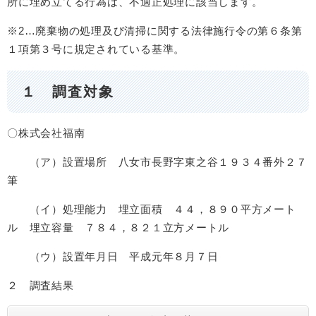
所に埋め立てる行為は、不適正処理に該当します。
※2…廃棄物の処理及び清掃に関する法律施行令の第６条第
１項第３号に規定されている基準。
１ 調査対象
〇株式会社福南
（ア）設置場所 八女市長野字東之谷１９３４番外２７
筆
（イ）処理能力 埋立面積 ４４，８９０平方メート
ル 埋立容量 ７８４，８２１立方メートル
（ウ）設置年月日 平成元年８月７日
２ 調査結果