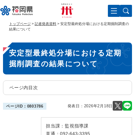
ペ
メ
ー
ニ
ジ
ュ
の
ー
トップページ
>
記者発表資料
>
安定型最終処分場における定期掘削調査の
先
を
結果について
頭
飛
で
ば
本
す
し
安定型最終処分場における定期
。
て
文
本
掘削調査の結果について
文
へ
ページ内目次
発表日：
2026年2月18日
ページID：0803786
担当課：
監視指導課
直通：
092-643-3395