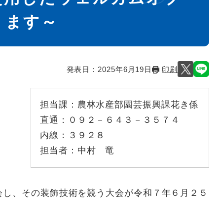
ります～
発表日：
2025年6月19日
印刷
担当課：
農林水産部園芸振興課花き係
直通：
０９２－６４３－３５７４
内線：
３９２８
担当者：
中村 竜
会し、その装飾技術を競う大会が令和７年６月２５
。