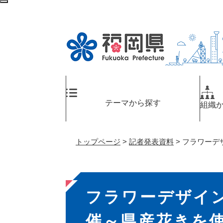
ペ
メ
検
ー
ニ
索
ジ
ュ
エ
の
ー
リ
先
を
ア
頭
飛
へ
で
ば
す
し
。
て
テーマから探す
組織
本
文
へ
トップページ
>
記者発表資料
>
フラワーデ
本
フラワーデザイン
文
催～県産花きを