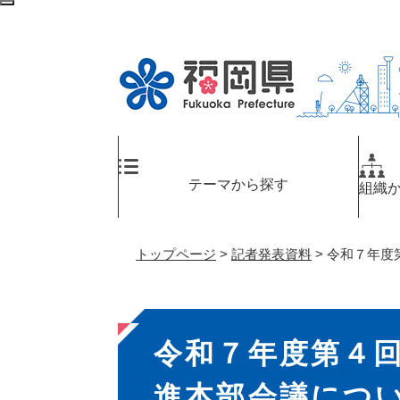
ペ
メ
検
ー
ニ
索
ジ
ュ
エ
の
ー
リ
先
を
ア
頭
飛
へ
で
ば
す
し
。
て
テーマから探す
組織
本
文
へ
トップページ
>
記者発表資料
>
令和７年度
本
令和７年度第４
文
進本部会議につ