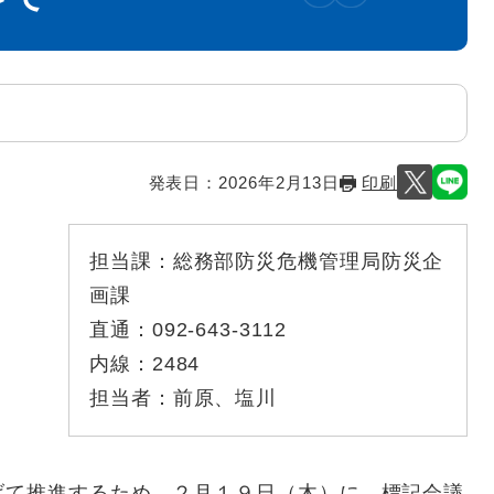
発表日：
2026年2月13日
印刷
担当課：
総務部防災危機管理局防災企
画課
直通：
092-643-3112
内線：
2484
担当者：
前原、塩川
て推進するため、２月１９日（木）に、標記会議