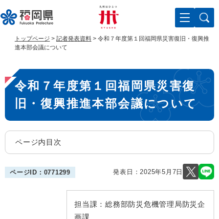
ペ
メ
ー
ニ
ジ
ュ
の
ー
トップページ
>
記者発表資料
>
令和７年度第１回福岡県災害復旧・復興推
先
を
進本部会議について
頭
飛
で
ば
本
す
し
令和７年度第１回福岡県災害復
。
て
文
本
旧・復興推進本部会議について
文
へ
ページ内目次
発表日：
2025年5月7日
ページID：0771299
担当課：
総務部防災危機管理局防災企
画課