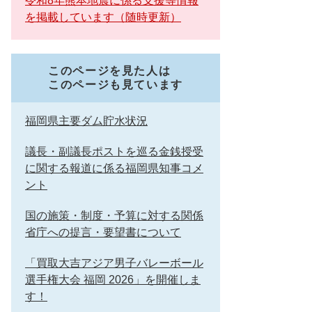
令和8年熊本地震に係る支援等情報
を掲載しています（随時更新）
このページを見た人は
このページも見ています
福岡県主要ダム貯水状況
議長・副議長ポストを巡る金銭授受
に関する報道に係る福岡県知事コメ
ント
国の施策・制度・予算に対する関係
省庁への提言・要望書について
「買取大吉アジア男子バレーボール
選手権大会 福岡 2026」を開催しま
す！