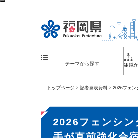
ペ
メ
検
ー
ニ
索
ジ
ュ
エ
の
ー
リ
先
を
ア
頭
飛
へ
で
ば
す
し
。
て
テーマから探す
組織
本
文
へ
トップページ
>
記者発表資料
>
2026フ
本
2026フェンシ
文
手が直前強化合