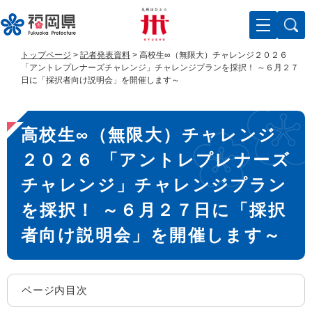
ペ
メ
ー
ニ
ジ
ュ
の
ー
トップページ
>
記者発表資料
>
高校生∞（無限大）チャレンジ２０２６
先
を
「アントレプレナーズチャレンジ」チャレンジプランを採択！ ～６月２７
頭
飛
日に「採択者向け説明会」を開催します～
で
ば
す
し
本
。
て
高校生∞（無限大）チャレンジ
文
本
文
２０２６ 「アントレプレナーズ
へ
チャレンジ」チャレンジプラン
を採択！ ～６月２７日に「採択
者向け説明会」を開催します～
ページ内目次