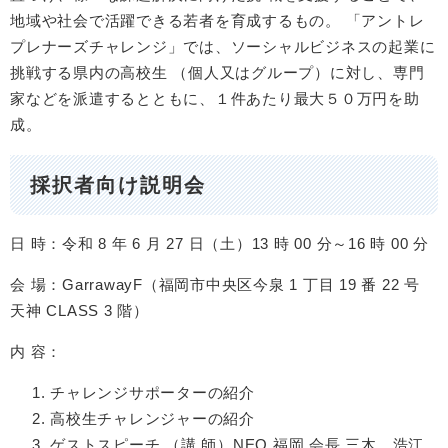
地域や社会で活躍できる若者を育成するもの。 「アントレ
プレナーズチャレンジ」では、ソーシャルビジネスの起業に
挑戦する県内の高校生 （個人又はグループ）に対し、専門
家などを派遣するとともに、１件あたり最大５０万円を助
成。
採択者向け説明会
日 時：令和 8 年 6 月 27 日（土）13 時 00 分～16 時 00 分
会 場：GarrawayF（福岡市中央区今泉 1 丁目 19 番 22 号
天神 CLASS 3 階）
内 容：
チャレンジサポーターの紹介
高校生チャレンジャーの紹介
ゲストスピーチ （講 師）NEO 福岡 会長 三木 浩江