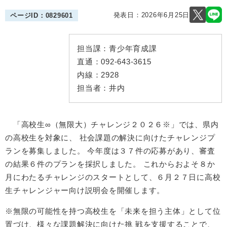
発表日：
2026年6月25日
ページID：0829601
担当課：
青少年育成課
直通：
092-643-3615
内線：
2928
担当者：
井内
「高校生∞（無限大）チャレンジ２０２６※」では、県内
の高校生を対象に、 社会課題の解決に向けたチャレンジプ
ランを募集しました。 今年度は３７件の応募があり、審査
の結果６件のプランを採択しました。 これからおよそ８か
月にわたるチャレンジのスタートとして、６月２７日に高校
生チャレンジャー向け説明会を開催します。
※無限の可能性を持つ高校生を「未来を担う主体」として位
置づけ、様々な課題解決に向けた挑 戦を支援することで、