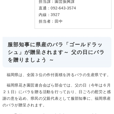
担当課：
園芸振興課
直通：
092-643-3574
内線：
3927
担当者：
田中
服部知事に県産のバラ「ゴールドラッ
シュ」が贈呈されます
～ 父の日にバラ
を贈りましょう ～
福岡県は、全国３位の作付面積を誇るバラの生産県です。
福岡県花き園芸連合会ばら部会では、父の日（今年は６月
２１日）にバラを贈る活動を行っており、日ごろの慰労と感
謝の意を込め、県民の父親代表として服部知事に、福岡県産
のバラが贈呈されます。