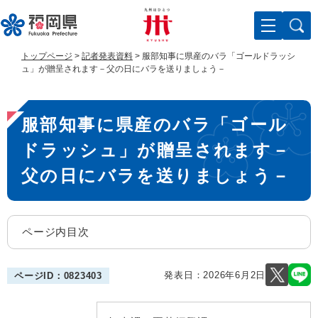
ペ
メ
ー
ニ
ジ
ュ
の
ー
トップページ
>
記者発表資料
>
服部知事に県産のバラ「ゴールドラッシ
先
を
ュ」が贈呈されます－父の日にバラを送りましょう－
頭
飛
で
ば
本
す
し
服部知事に県産のバラ「ゴール
。
て
文
本
ドラッシュ」が贈呈されます－
文
へ
父の日にバラを送りましょう－
ページ内目次
発表日：
2026年6月2日
ページID：0823403