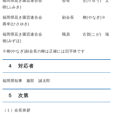
福岡県花き園芸連合会 会長 笠(りゅう) 文
樹(ふみき)
福岡県花き園芸連合会 副会長 柳(やなぎ)※
壽幸(ひさゆき)
福岡県花き園芸連合会 職員 古賀(こが) 瑞
穂(みずほ)
※柳(やなぎ)副会長の柳は正確には旧字体です
４ 対応者
福岡県知事 服部 誠太郎
５ 次第
（１）会長挨拶