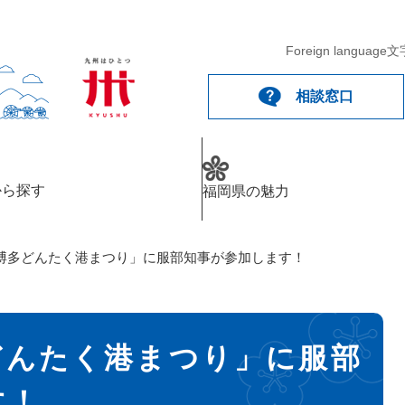
Foreign language
文
相談窓口
から探す
福岡県の魅力
博多どんたく港まつり」に服部知事が参加します！
どんたく港まつり」に服部
す！