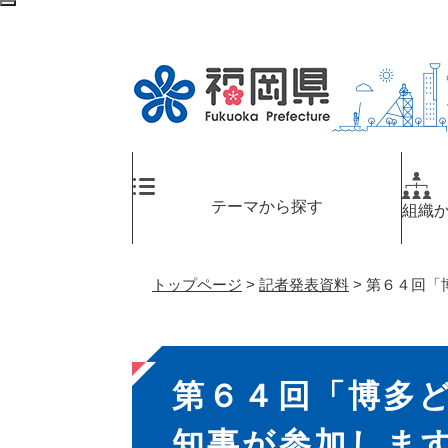
ペ
メ
検
ー
ニ
索
ジ
ュ
エ
の
ー
リ
先
を
ア
頭
飛
へ
で
ば
す
し
。
て
テーマから探す
組織
本
文
へ
トップページ
>
記者発表資料
>
第６４回「
本
第６４回「博多
文
知事が参加しま