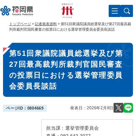
ペ
メ
ー
ニ
ジ
ュ
の
ー
トップページ
>
記者発表資料
>
第51回衆議院議員総選挙及び第27回最高裁
先
を
判所裁判官国民審査の投票日における選挙管理委員会委員長談話
頭
飛
で
ば
本
す
し
第51回衆議院議員総選挙及び第
。
て
文
本
27回最高裁判所裁判官国民審査
文
へ
の投票日における選挙管理委員
会委員長談話
発表日：
2026年2月8日
ページID：0804669
担当課：
選挙管理委員会
直通：
092-643-3077