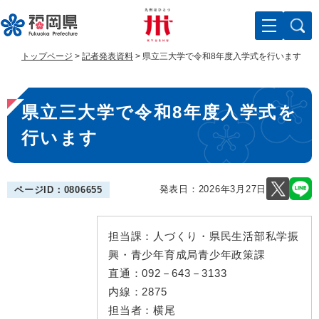
ペ
メ
ー
ニ
ジ
ュ
の
ー
トップページ
>
記者発表資料
>
県立三大学で令和8年度入学式を行います
先
を
頭
飛
本
で
ば
県立三大学で令和8年度入学式を
す
し
文
。
て
行います
本
文
へ
発表日：
2026年3月27日
ページID：0806655
担当課：
人づくり・県民生活部私学振
興・青少年育成局青少年政策課
直通：
092－643－3133
内線：
2875
担当者：
横尾