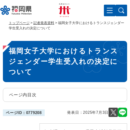
ペ
メ
ー
ニ
ジ
ュ
の
ー
トップページ
>
記者発表資料
>
福岡女子大学におけるトランスジェンダー
先
を
学生受入れの決定について
頭
飛
で
ば
本
す
し
福岡女子大学におけるトランス
。
て
文
本
ジェンダー学生受入れの決定に
文
へ
ついて
ページ内目次
発表日：
2025年7月3日
ページID：0779208