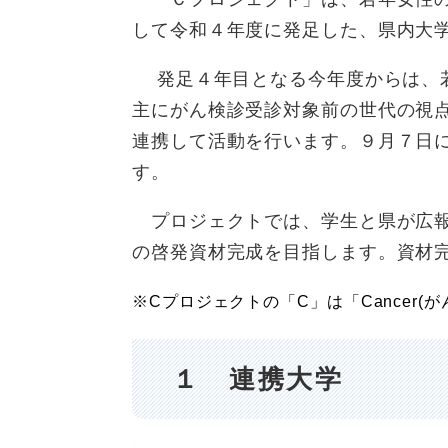
して令和４年度に発足した、県内大
発足４年目となる今年度からは、若
主にがん検診受診対象前の世代の視
連携して活動を行います。９月７日
す。
プロジェクトでは、学生と県が広報
の啓発資材完成を目指します。資材
※
C
プロジェクトの「
C
」は「
Cancer(
が
１ 連携大学