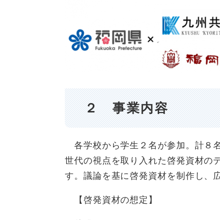
２ 事業内容
各学校から学生２名が参加。計８名
世代の視点を取り入れた啓発資材の
す。議論を基に啓発資材を制
【啓発資材の想定】