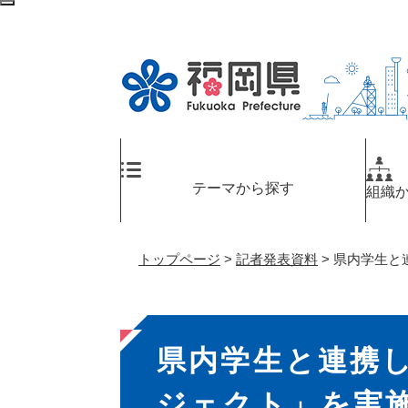
ペ
メ
検
ー
ニ
索
ジ
ュ
エ
の
ー
リ
先
を
ア
頭
飛
へ
で
ば
す
し
。
て
テーマから探す
組織
本
文
へ
トップページ
>
記者発表資料
>
県内学生と
本
県内学生と連携
文
ジェクト」を実