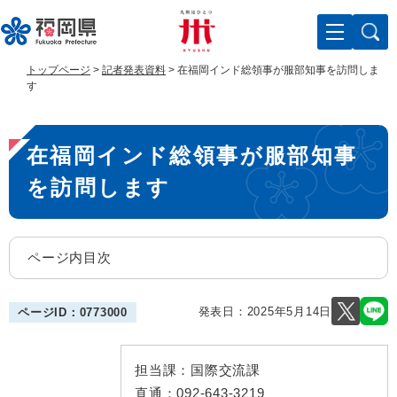
ペ
メ
ー
ニ
ジ
ュ
の
ー
トップページ
>
記者発表資料
>
在福岡インド総領事が服部知事を訪問しま
先
を
す
頭
飛
で
ば
本
す
し
在福岡インド総領事が服部知事
。
て
文
本
を訪問します
文
へ
ページ内目次
発表日：
2025年5月14日
ページID：0773000
担当課：
国際交流課
直通：
092-643-3219