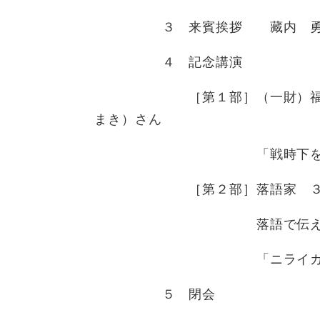
３ 来賓挨拶 藏内 勇夫
４ 記念講演
［第１部］（一財）福岡県遺
まき）さん
「戦時下を生きた戦争
［第２部］落語家 ３代目 
落語で伝えたい想
「ニライカナイで逢いま
５ 閉会