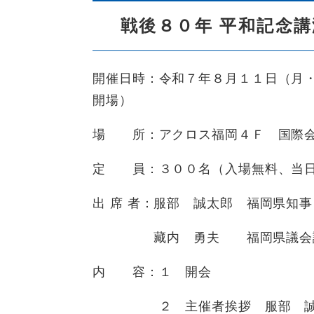
戦後８０年 平和記念講
開催日時：令和７年８月１１日（月
開場）
場 所：アクロス福岡４Ｆ 国際会議
定 員：３００名（入場無料、当
出 席 者：服部 誠太郎 福岡県知事
藏内 勇夫 福岡県議会議
内 容：１ 開会
２ 主催者挨拶 服部 誠太