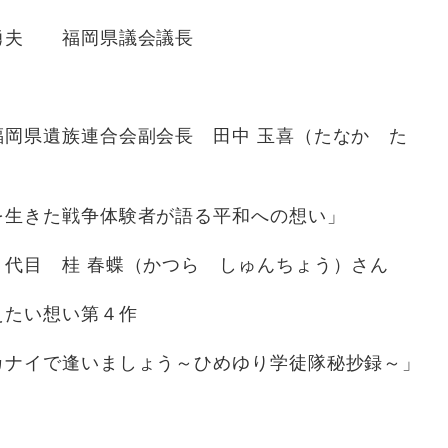
 福岡県議会議長
族連合会副会長 田中 玉喜（たなか た
体験者が語る平和への想い」
桂 春蝶（かつら しゅんちょう）さん
い第４作
しょう～ひめゆり学徒隊秘抄録～」