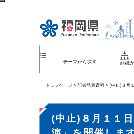
ペ
メ
検
ー
ニ
索
ジ
ュ
エ
の
ー
リ
先
を
ア
頭
飛
へ
で
ば
す
し
。
て
テーマから探す
組織
本
文
へ
トップページ
>
記者発表資料
>
(中止)８
本
(中止)８月１１
文
演」を開催しま