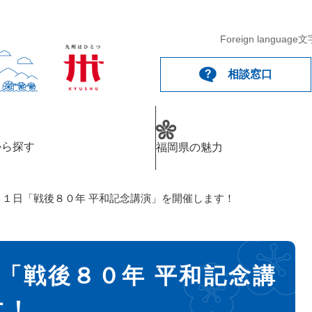
Foreign language
文
相談窓口
から探す
福岡県の魅力
月１１日「戦後８０年 平和記念講演」を開催します！
日「戦後８０年 平和記念講
す！