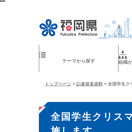
ペ
メ
検
ー
ニ
索
ジ
ュ
エ
の
ー
リ
先
を
ア
頭
飛
へ
で
ば
す
し
。
て
テーマから探す
組織
本
文
へ
トップページ
>
記者発表資料
>
全国学生ク
本
全国学生クリス
文
施します