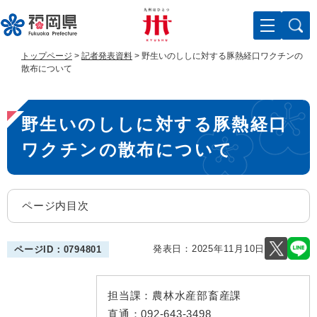
ペ
メ
ー
ニ
ジ
ュ
の
ー
トップページ
>
記者発表資料
>
野生いのししに対する豚熱経口ワクチンの
先
を
散布について
頭
飛
で
ば
本
す
し
野生いのししに対する豚熱経口
。
て
文
本
ワクチンの散布について
文
へ
ページ内目次
発表日：
2025年11月10日
ページID：0794801
担当課：
農林水産部畜産課
直通：
092-643-3498