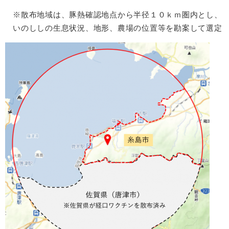
※散布地域は、豚熱確認地点から半径１０ｋｍ圏内とし、
いのししの生息状況、地形、農場の位置等を勘案して選定