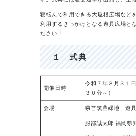
寝転んで利用できる大屋根広場など
利用するきっかけとなる遊具広場と
ださい！
１ 式典
令和７年８月３１
開催日時
３０分～）
会場
県営筑豊緑地 遊
服部誠太郎 福岡県