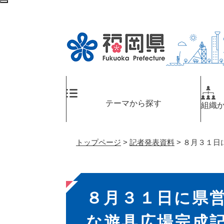
ペ
メ
検
ー
ニ
索
ジ
ュ
エ
の
ー
リ
先
を
ア
頭
飛
へ
で
ば
す
し
。
て
テーマから探す
組織
本
文
へ
トップページ
>
記者発表資料
>
８月３１日
本
８月３１日に県
文
な遊具広場完成