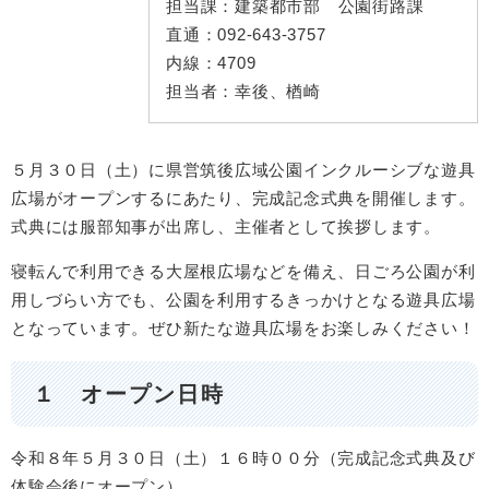
担当課：
建築都市部 公園街路課
直通：
092-643-3757
内線：
4709
担当者：
幸後、楢崎
５月３０日（土）に県営筑後広域公園インクルーシブな遊具
広場がオープンするにあたり、完成記念式典を開催します。
式典には服部知事が出席し、主催者として挨拶します。
寝転んで利用できる大屋根広場などを備え、日ごろ公園が利
用しづらい方でも、公園を利用するきっかけとなる遊具広場
となっています。ぜひ新たな遊具広場をお楽しみください！
１ オープン日時
令和８年５月３０日（土）１６時００分（完成記念式典及び
体験会後にオープン）