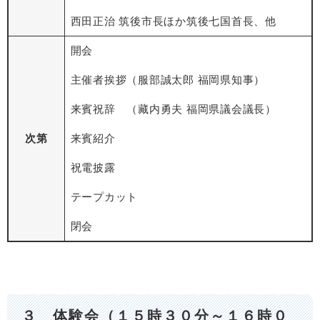
西田正治 筑後市長ほか筑後七国首長、他
開会
主催者挨拶（服部誠太郎 福岡県知事）
来賓祝辞 （藏内勇夫 福岡県議会議長）
次第
来賓紹介
祝電披露
テープカット
閉会
３ 体験会（１５時３０分～１６時０