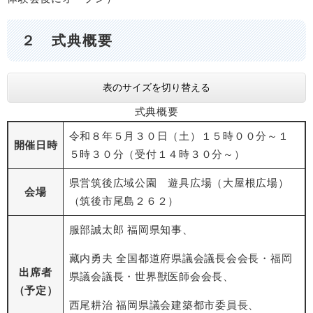
２ 式典概要
表のサイズを切り替える
式典概要
令和８年５月３０日（土）１５時００分～１
開催日時
５時３０分（受付１４時３０分～）
県営筑後広域公園 遊具広場（大屋根広場）
会場
（筑後市尾島２６２）
服部誠太郎 福岡県知事、
藏内勇夫 全国都道府県議会議長会会長・福岡
出席者
県議会議長・世界獣医師会会長、
（予定）
西尾耕治 福岡県議会建築都市委員長、