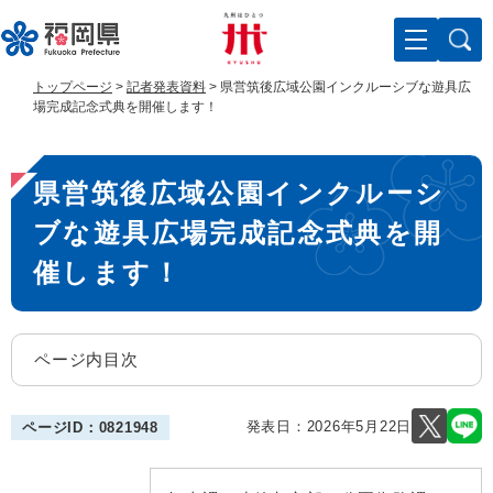
ペ
メ
ー
ニ
ジ
ュ
の
ー
トップページ
>
記者発表資料
>
県営筑後広域公園インクルーシブな遊具広
先
を
場完成記念式典を開催します！
頭
飛
で
ば
本
す
し
県営筑後広域公園インクルーシ
。
て
文
本
ブな遊具広場完成記念式典を開
文
へ
催します！
ページ内目次
発表日：
2026年5月22日
ページID：0821948