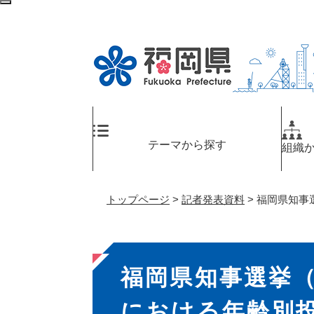
ペ
メ
検
ー
ニ
索
ジ
ュ
エ
の
ー
リ
先
を
ア
頭
飛
へ
で
ば
す
し
。
て
テーマから探す
組織
本
文
へ
トップページ
>
記者発表資料
>
福岡県知事
本
福岡県知事選挙（
文
における年齢別