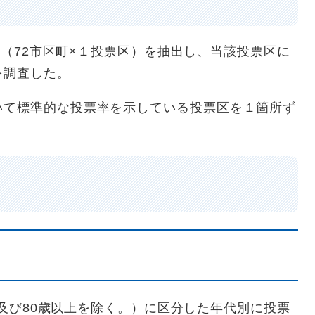
票区（72市区町×１投票区）を抽出し、当該投票区に
を調査した。
いて標準的な投票率を示している投票区を１箇所ず
9歳及び80歳以上を除く。）に区分した年代別に投票