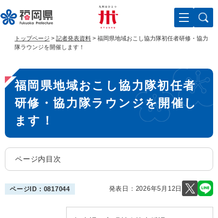
ペ
メ
ー
ニ
ジ
ュ
の
ー
トップページ
>
記者発表資料
>
福岡県地域おこし協力隊初任者研修・協力
先
を
隊ラウンジを開催します！
頭
飛
で
ば
本
す
し
福岡県地域おこし協力隊初任者
。
て
文
本
研修・協力隊ラウンジを開催し
文
へ
ます！
ページ内目次
発表日：
2026年5月12日
ページID：0817044