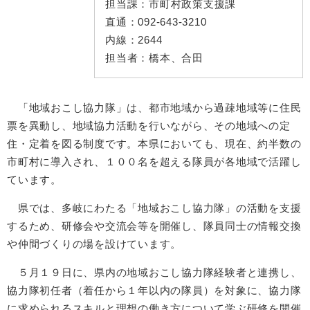
担当課：
市町村政策支援課
直通：
092-643-3210
内線：
2644
担当者：
橋本、合田
「地域おこし協力隊」は、都市地域から過疎地域等に住民
票を異動し、地域協力活動を行いながら、その地域への定
住・定着を図る制度です。本県においても、現在、約半数の
市町村に導入され、１００名を超える隊員が各地域で活躍し
ています。
県では、多岐にわたる「地域おこし協力隊」の活動を支援
するため、研修会や交流会等を開催し、隊員同士の情報交換
や仲間づくりの場を設けています。
５月１９日に、県内の地域おこし協力隊経験者と連携し、
協力隊初任者（着任から１年以内の隊員）を対象に、協力隊
に求められるスキルと理想の働き方について学ぶ研修を開催