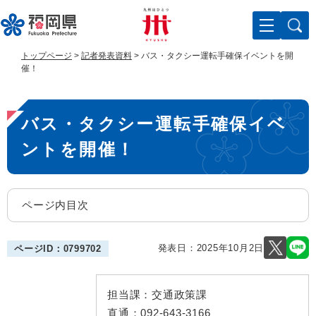
ペ
メ
ー
ニ
ジ
ュ
の
ー
トップページ
>
記者発表資料
>
バス・タクシー運転手確保イベントを開
先
を
催！
頭
飛
で
ば
本
す
し
バス・タクシー運転手確保イベ
。
て
文
本
ントを開催！
文
へ
ページ内目次
発表日：
2025年10月2日
ページID：0799702
担当課：
交通政策課
直通：
092-643-3166