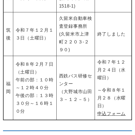
1518-1)
久留米自動車検
査登録事務所
筑
令和７年１２月１
(久留米市上津
終了しました
後
３日（土曜日）
町２２０３-２
９０)
令和７年１２
令和８年２月７日
月２４日（水
（土曜日）
西鉄バス研修セ
曜日）
午前の部：１０時
福
ンター
～１２時４０分
～令和８年１
岡
（大野城市山田
午後の部：１３時
月２８（水曜
３－１２－５）
３０分～１６時１
日）
０分
申込フォーム