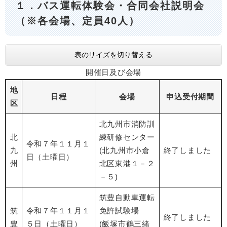
１．バス運転体験会・合同会社説明会
（※各会場、定員40人）
表のサイズを切り替える
開催日及び会場
地
日程
会場
申込受付期間
区
北九州市消防訓
北
練研修センター
令和７年１１月１
九
(北九州市小倉
終了しました
日（土曜日）
州
北区東港１－２
－５)
筑豊自動車運転
筑
令和７年１１月１
免許試験場
終了しました
豊
５日（土曜日）
​(飯塚市鶴三緒