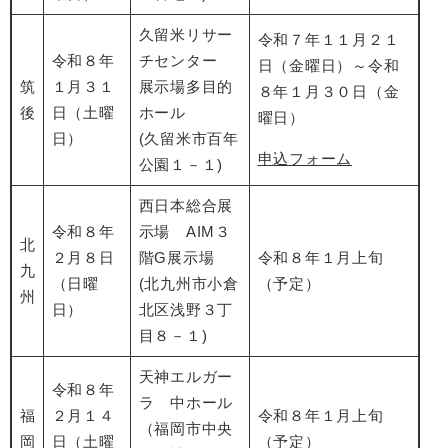
久留米リサー
令和７年１１月２１
令和８年
チセンター
日（金曜日）～令和
筑
１月３１
展示場多目的
８年１月３０日（金
後
日（土曜
ホール
曜日）
日）
​(久留米市百年
申込フォーム
公園１－１)
西日本総合展
令和８年
示場 AIM３
北
２月８日
階G展示場
​令和８年１月上旬
九
（日曜
(北九州市小倉
（予定）
州
日）
北区浅野３丁
目８－１)
天神エルガー
令和８年
ラ 中ホール
福
２月１４
令和８年１月上旬
（福岡市中央
岡
日（土曜
（予定）