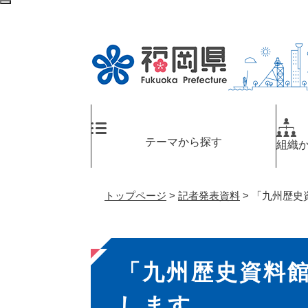
ペ
メ
検
ー
ニ
索
ジ
ュ
エ
の
ー
リ
先
を
ア
頭
飛
へ
で
ば
す
し
。
て
テーマから探す
組織
本
文
へ
トップページ
>
記者発表資料
>
「九州歴史
本
「九州歴史資料
文
します