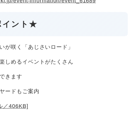
eki.jp/event-information/event_61689
ポイント★
さいが咲く「あじさいロード」
ず楽しめるイベントがたくさん
できます
クヤードもご案内
／406KB]