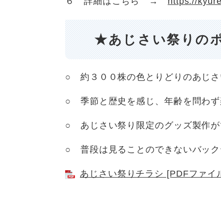
６ 詳細はこちら →
https://kyur
★あじさい祭りの
○ 約３００株の色とりどりのあじ
○ 季節と歴史を感じ、年齢を問わ
○ あじさい祭り限定のグッズ製作が
○ 普段は見ることのできないバッ
あじさい祭りチラシ [PDFファイル