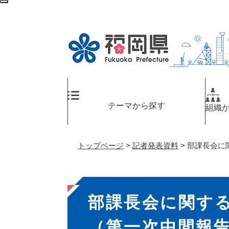
ペ
メ
検
ー
ニ
索
ジ
ュ
エ
の
ー
リ
先
を
ア
頭
飛
へ
で
ば
す
し
。
て
テーマから探す
組織
本
文
へ
トップページ
>
記者発表資料
>
部課長会に
本
部課長会に関す
文
（第一次中間報