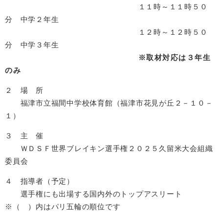
１１時～１１時５０
分 中学２年生
１２時～１２時５０
分 中学３年生
※取材対応は３年生
のみ
２ 場 所
福津市立福間中学校体育館（福津市花見が丘２－１０－
１）
３ 主 催
ＷＤＳＦ世界ブレイキン選手権２０２５久留米大会組織
委員会
４ 指導者（予定）
選手権にも出場する国内外のトップアスリート
※（ ）内はパリ五輪の順位です