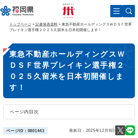
ペ
メ
ー
ニ
ジ
ュ
の
ー
トップページ
>
記者発表資料
>
東急不動産ホールディングスＷＤＳＦ世界
先
を
ブレイキン選手権２０２５久留米を日本初開催します！
頭
飛
で
ば
本
す
し
東急不動産ホールディングスＷ
。
て
文
本
ＤＳＦ世界ブレイキン選手権２
文
へ
０２５久留米を日本初開催しま
す！
ページ内目次
発表日：
2025年12月8日
ページID：0801443