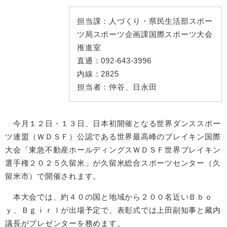
担当課：
人づくり・県民生活部スポー
ツ局スポーツ企画課国際スポーツ大会
推進室
直通：
092-643-3996
内線：
2825
担当者：
仲谷、日永田
今月１２日・１３日、日本初開催となる世界ダンススポー
ツ連盟（ＷＤＳＦ）公認である世界最高峰のブレイキン国際
大会「東急不動産ホールディングスＷＤＳＦ世界ブレイキン
選手権２０２５久留米」が久留米総合スポーツセンター（久
留米市）で開催されます。
本大会では、約４０の国と地域から２００名近いＢｂｏ
ｙ、Ｂｇｉｒｌが出場予定で、表彰式では上田副知事と藏内
議長がプレゼンターを務めます。