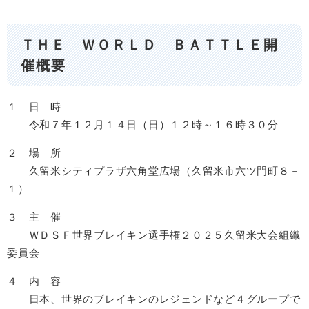
ＴＨＥ ＷＯＲＬＤ ＢＡＴＴＬＥ開
催概要
１ 日 時
令和７年１２月１４日（日）１２時～１６時３０分
２ 場 所
久留米シティプラザ六角堂広場（久留米市六ツ門町８－
１）
３ 主 催
ＷＤＳＦ世界ブレイキン選手権２０２５久留米大会組織
委員会
４ 内 容
日本、世界のブレイキンのレジェンドなど４グループで