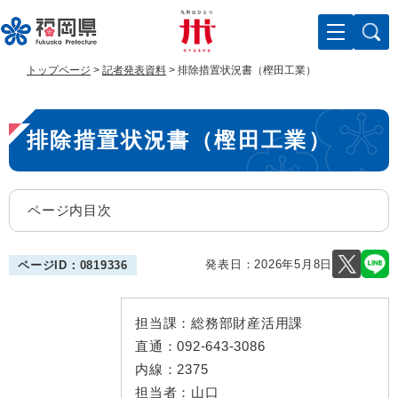
ペ
メ
ー
ニ
ジ
ュ
の
ー
トップページ
>
記者発表資料
>
排除措置状況書（樫田工業）
先
を
頭
飛
本
で
ば
排除措置状況書（樫田工業）
す
し
文
。
て
本
文
ページ内目次
へ
発表日：
2026年5月8日
ページID：0819336
担当課：
総務部財産活用課
直通：
092-643-3086
内線：
2375
担当者：
山口