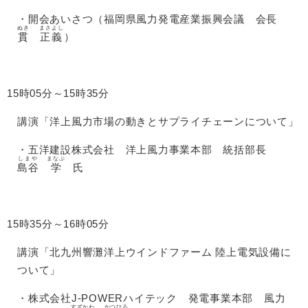
・開会あいさつ（福岡県風力発電産業振興会議 会長
ぬき
まさよし
貫
正義
）
15時05分～15時35分
講演「洋上風力市場の動きとサプライチェーンについて」
・五洋建設株式会社 洋上風力事業本部 統括部長
しまや
まなぶ
島谷
学
氏
15時35分～16時05分
講演「北九州響灘洋上ウインドファーム 陸上電気設備に
ついて」
・株式会社J-POWERハイテック 発電事業本部 風力
すずかわ
かつひろ