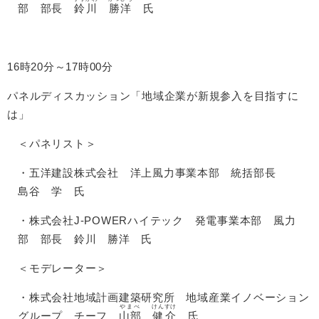
部 部長
鈴川
勝洋
氏
16時20分～17時00分
パネルディスカッション「地域企業が新規参入を目指すに
は」
＜パネリスト＞
・五洋建設株式会社 洋上風力事業本部 統括部長
島谷
学
氏
・株式会社J-POWERハイテック 発電事業本部 風力
部 部長
鈴川
勝洋 氏​
＜モデレーター＞
・株式会社地域計画建築研究所 地域産業イノベーション
やまべ
けん
すけ
グループ チーフ
山部
健
介
氏