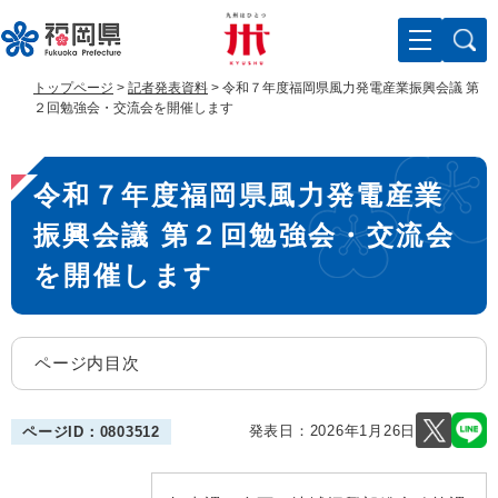
ペ
メ
ー
ニ
ジ
ュ
の
ー
トップページ
>
記者発表資料
>
令和７年度福岡県風力発電産業振興会議 第
先
を
２回勉強会・交流会を開催します
頭
飛
で
ば
本
す
し
令和７年度福岡県風力発電産業
。
て
文
本
振興会議 第２回勉強会・交流会
文
へ
を開催します
ページ内目次
発表日：
2026年1月26日
ページID：0803512