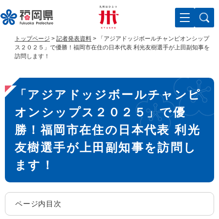
ペ
メ
ー
ニ
ジ
ュ
の
ー
トップページ
>
記者発表資料
>
「アジアドッジボールチャンピオンシップ
先
を
ス２０２５」で優勝！福岡市在住の日本代表 利光友樹選手が上田副知事を
頭
飛
訪問します！
で
ば
す
し
本
。
て
「アジアドッジボールチャンピ
文
本
文
オンシップス２０２５」で優
へ
勝！福岡市在住の日本代表 利光
友樹選手が上田副知事を訪問し
ます！
ページ内目次