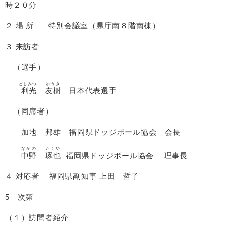
時２０分
２ 場 所 特別会議室（県庁南８階南棟）
３ 来訪者
（選手）
としみつ
ゆうき
利光
友樹
日本代表選手
（同席者）
加地 邦雄 福岡県ドッジボール協会 会長
なかの
たくや
中野
琢也
福岡県ドッジボール協会 理事長
４ 対応者 福岡県副知事 上田 哲子
5 次第
（１）訪問者紹介