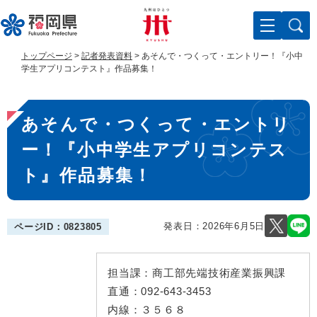
ペ
メ
ー
ニ
ジ
ュ
の
ー
トップページ
>
記者発表資料
>
あそんで・つくって・エントリー！『小中
先
を
学生アプリコンテスト』作品募集！
頭
飛
で
ば
本
す
し
あそんで・つくって・エントリ
。
て
文
本
ー！『小中学生アプリコンテス
文
へ
ト』作品募集！
発表日：
2026年6月5日
ページID：0823805
担当課：
商工部先端技術産業振興課
直通：
092-643-3453
内線：
３５６８