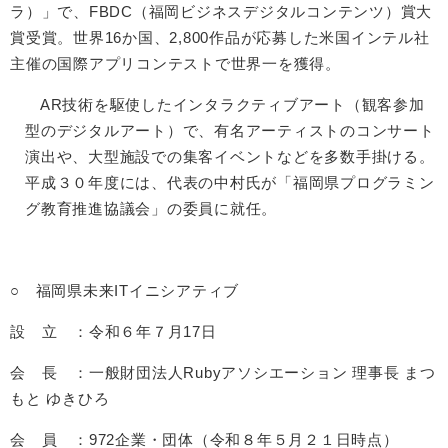
ラ）」で、FBDC（福岡ビジネスデジタルコンテンツ）賞大
賞受賞。世界16か国、2,800作品が応募した米国インテル社
主催の国際アプリコンテストで世界一を獲得。
AR技術を駆使したインタラクティブアート（観客参加
型のデジタルアート）で、有名アーティストのコンサート
演出や、大型施設での集客イベントなどを多数手掛ける。
平成３０年度には、代表の中村氏が「福岡県プログラミン
グ教育推進協議会」の委員に就任。
○ 福岡県未来ITイニシアティブ
設 立 ：令和６年７月17日
会 長 ：一般財団法人Rubyアソシエーション 理事長 まつ
もと ゆきひろ
会 員 ：972企業・団体（令和８年５月２１日時点）