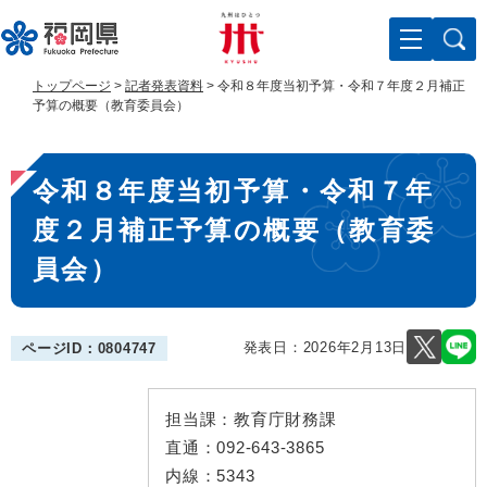
ペ
メ
ー
ニ
ジ
ュ
の
ー
トップページ
>
記者発表資料
>
令和８年度当初予算・令和７年度２月補正
先
を
予算の概要（教育委員会）
頭
飛
で
ば
本
す
し
令和８年度当初予算・令和７年
。
て
文
本
度２月補正予算の概要（教育委
文
へ
員会）
発表日：
2026年2月13日
ページID：0804747
担当課：
教育庁財務課
直通：
092-643-3865
内線：
5343