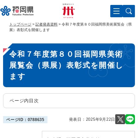
ペ
メ
ー
ニ
ジ
ュ
の
ー
トップページ
>
記者発表資料
>
令和７年度第８０回福岡県美術展覧会（県
先
を
展）表彰式を開催します
頭
飛
で
ば
本
す
し
令和７年度第８０回福岡県美術
。
て
文
本
展覧会（県展）表彰式を開催し
文
へ
ます
ページ内目次
発表日：
2025年9月22日
ページID：0788635