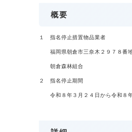
概要
１ 指名停止措置物品業者
福岡県朝倉市三奈木２９７８番
朝倉森林組合
２ 指名停止期間
令和８年３月２４日から令和８年４