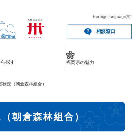
Foreign language
文
相談窓口
から探す
福岡県の魅力
置状況（朝倉森林組合）
況（朝倉森林組合）