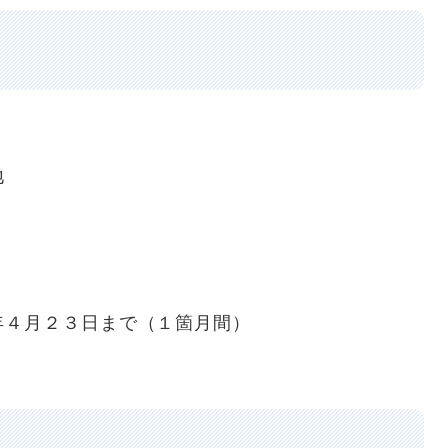
地
月２３日まで（１箇月間） ​