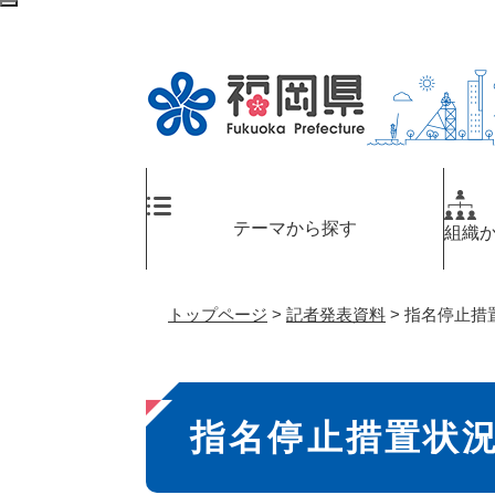
ペ
メ
検
ー
ニ
索
ジ
ュ
エ
の
ー
リ
先
を
ア
頭
飛
へ
で
ば
す
し
。
て
テーマから探す
組織
本
文
へ
トップページ
>
記者発表資料
>
指名停止措
本
指名停止措置状
文