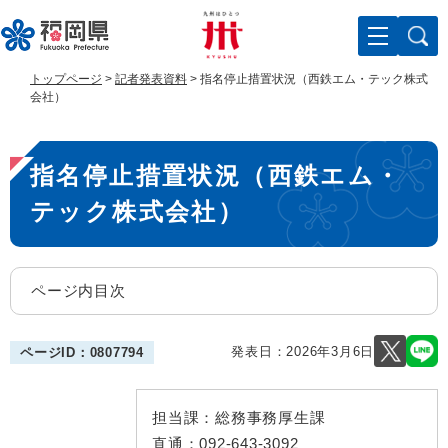
ペ
メ
ー
ニ
ジ
ュ
の
ー
トップページ
>
記者発表資料
>
指名停止措置状況（西鉄エム・テック株式
先
を
会社）
頭
飛
で
ば
本
す
し
指名停止措置状況（西鉄エム・
。
て
文
本
テック株式会社）
文
へ
ページ内目次
発表日：
2026年3月6日
ページID：0807794
担当課：
総務事務厚生課
直通：
092-643-3092