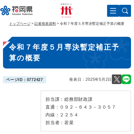
ペ
メ
ー
ニ
ジ
ュ
の
ー
トップページ
>
記者発表資料
>
令和７年度５月専決暫定補正予算の概要
先
を
頭
飛
本
で
ば
令和７年度５月専決暫定補正予
す
し
文
。
て
算の概要
本
文
へ
発表日：
2025年5月2日
ページID：0772427
担当課：
総務部財政課
直通：
０９２－６４３－３０５７
内線：
２２５４
担当者：
若菜