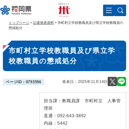
ペ
メ
ー
ニ
ジ
ュ
の
ー
トップページ
>
記者発表資料
>
市町村立学校教職員及び県立学校教職員の
先
を
懲戒処分
頭
飛
で
ば
本
す
し
市町村立学校教職員及び県立学
。
て
文
本
校教職員の懲戒処分
文
へ
発表日：
2025年11月14日
ページID：0793596
担当課：
教職員課 市町村立 人事管
理班
直通：
092-643-3892
内線：
5442