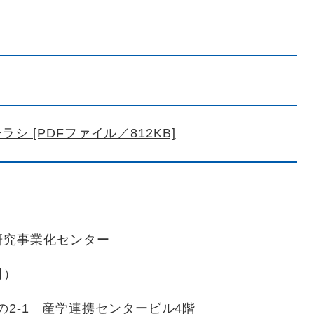
シ [PDFファイル／812KB]
研究事業化センター
田）
きの2-1 産学連携センタービル4階