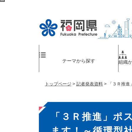
ペ
メ
検
ー
ニ
索
ジ
ュ
エ
の
ー
リ
先
を
ア
頭
飛
へ
で
ば
す
し
。
て
テーマから探す
組織
本
文
へ
トップページ
>
記者発表資料
>
「３Ｒ推進
本
「３Ｒ推進」ポ
文
ます！～循環型