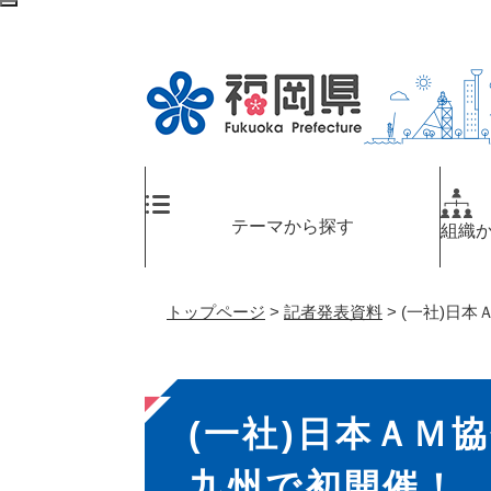
ペ
メ
検
ー
ニ
索
ジ
ュ
エ
の
ー
リ
先
を
ア
頭
飛
へ
で
ば
す
し
。
て
テーマから探す
組織
本
文
へ
トップページ
>
記者発表資料
>
(一社)日
本
(一社)日本ＡＭ
文
九州で初開催！