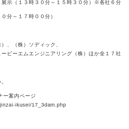
・展示（１３時３０分～１５時３０分）※各社６分
３０分～１７時００分）
）、（株）ソディック、
ービーエムエンジニアリング（株）ほか全１７社
い。
ナー案内ページ
jinzai-ikusei/17_3dam.php