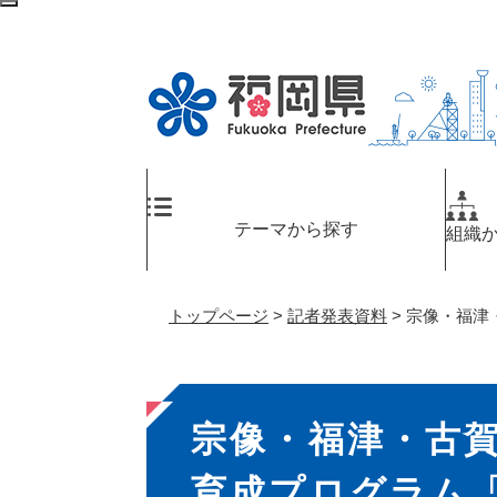
ペ
メ
検
ー
ニ
索
ジ
ュ
エ
の
ー
リ
先
を
ア
頭
飛
へ
で
ば
す
し
。
て
テーマから探す
組織
本
文
へ
トップページ
>
記者発表資料
>
宗像・福津
本
宗像・福津・古
文
育成プログラム「