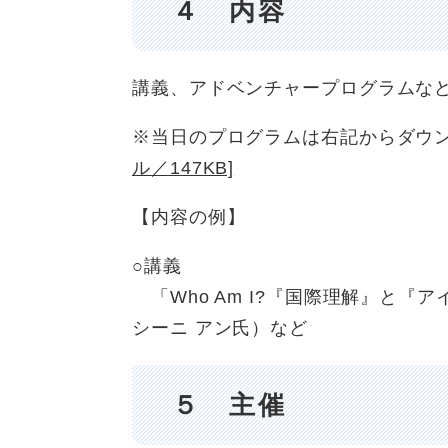
４ 内容
講義、アドベンチャープログラムな
※当日のプログラムは右記からダウ
ル／147KB]
【内容の例】
○講義
「Who Am I?『国際理解』と
シーニ アン氏）など
５ 主催