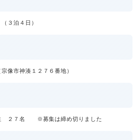
）（３泊４日）
（宗像市神湊１２７６番地）
学生 ２７名 ※募集は締め切りました