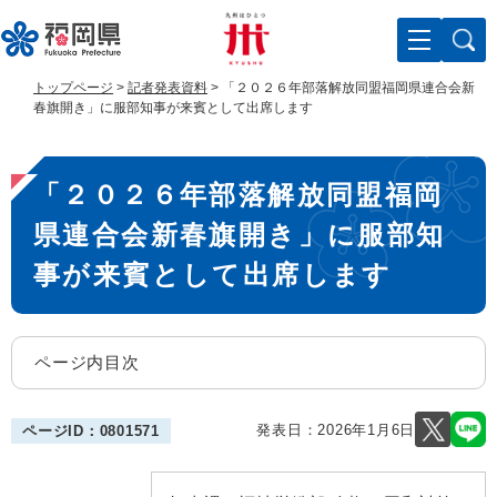
ペ
メ
ー
ニ
ジ
ュ
の
ー
トップページ
>
記者発表資料
>
「２０２６年部落解放同盟福岡県連合会新
先
を
春旗開き」に服部知事が来賓として出席します
頭
飛
で
ば
本
す
し
「２０２６年部落解放同盟福岡
。
て
文
本
県連合会新春旗開き」に服部知
文
へ
事が来賓として出席します
ページ内目次
発表日：
2026年1月6日
ページID：0801571