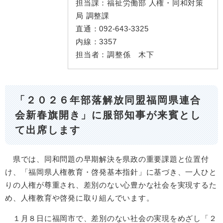
担当課：
福祉労働部 人権・同和対策
局 調整課
直通：
092-643-3325
内線：
3357
担当者：
調整係 木下
「２０２６年部落解放同盟福岡県連合
会新春旗開き」に服部知事が来賓とし
て出席します
県では、同和問題の早期解決を県政の重要課題と位置付
け、「福岡県人権教育・啓発基本指針」に基づき、一人ひと
りの人権が尊重され、差別のない心豊かな社会を実現するた
め、人権教育や啓発に取り組んでいます。
１月８日に福岡市で、差別のない社会の実現をめざし「２