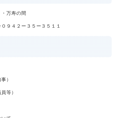
月・万寿の間
０９４２ー３５ー３５１１
知事）
議員等）