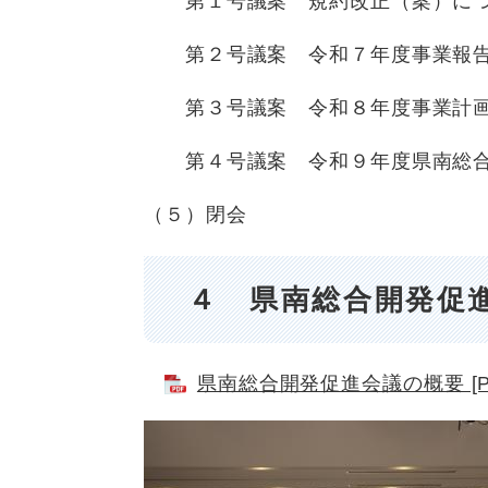
第１号議案 規約改正（案）に
第２号議案 令和７年度事業報告
第３号議案 令和８年度事業計画
第４号議案 令和９年度県南総合
（５）閉会
４ 県南総合開発促
県南総合開発促進会議の概要 [PD