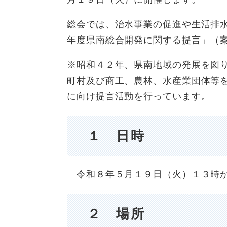
総会では、治水事業の促進や生活排
年度県南総合開発に関する提言」（
※昭和４２年、県南地域の発展を図
町村及び商工、農林、水産業団体等
に向け提言活動を行っています。
１ 日時
令和８年５月１９日（火）１３時か
２ 場所