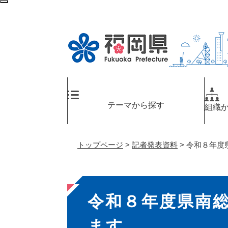
ペ
メ
検
ー
ニ
索
ジ
ュ
エ
の
ー
リ
先
を
ア
頭
飛
へ
で
ば
す
し
。
て
テーマから探す
組織
本
文
へ
トップページ
>
記者発表資料
>
令和８年度
本
令和８年度県南
文
ます