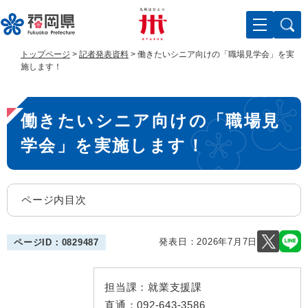
ペ
メ
ー
ニ
ジ
ュ
の
ー
トップページ
>
記者発表資料
>
働きたいシニア向けの「職場見学会」を実
先
を
施します！
頭
飛
で
ば
本
す
し
働きたいシニア向けの「職場見
。
て
文
本
学会」を実施します！
文
へ
ページ内目次
発表日：
2026年7月7日
ページID：0829487
担当課：
就業支援課
直通：
092-643-3586