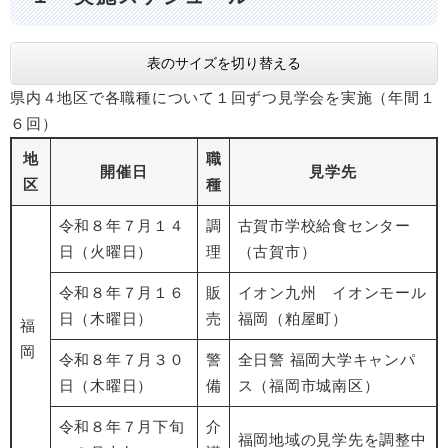
表のサイズを切り替える
県内４地区で各職種について１回ずつ見学会を実施（年間１
６回）
地
職
開催日
見学先
区
種
令和８年７月１４
調
古賀市学校給食センター
日（火曜日）
理
（古賀市）
令和８年７月１６
販
イオン九州 イオンモール
日（木曜日）
売
福岡（粕屋町）
福
岡
令和８年７月３０
警
全日警 福岡大学キャンパ
日（木曜日）
備
ス（福岡市城南区）
令和８年７月下旬
介
福岡地域の見学先を調整中