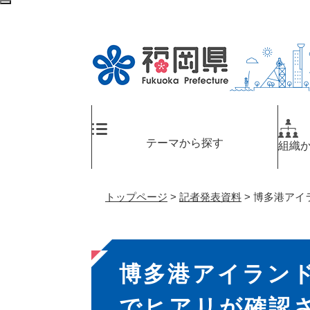
ペ
メ
検
ー
ニ
索
ジ
ュ
エ
の
ー
リ
先
を
ア
頭
飛
へ
で
ば
す
し
。
て
テーマから探す
組織
本
文
へ
トップページ
>
記者発表資料
>
博多港アイ
本
博多港アイラン
文
でヒアリが確認