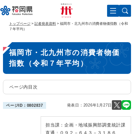
ペ
メ
ー
ニ
ジ
ュ
の
ー
トップページ
>
記者発表資料
>
福岡市・北九州市の消費者物価指数（令和
先
を
７年平均）
頭
飛
で
ば
本
す
し
福岡市・北九州市の消費者物価
。
て
文
本
指数（令和７年平均）
文
へ
ページ内目次
発表日：
2026年1月27日
ページID：0802837
担当課：
企画・地域振興部調査統計課
直通：
０９２－６４３－３１８６